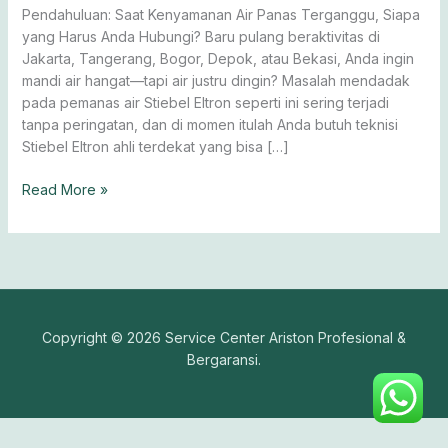
Premium
Pendahuluan: Saat Kenyamanan Air Panas Terganggu, Siapa
yang Harus Anda Hubungi? Baru pulang beraktivitas di
Jakarta, Tangerang, Bogor, Depok, atau Bekasi, Anda ingin
mandi air hangat—tapi air justru dingin? Masalah mendadak
pada pemanas air Stiebel Eltron seperti ini sering terjadi
tanpa peringatan, dan di momen itulah Anda butuh teknisi
Stiebel Eltron ahli terdekat yang bisa […]
Read More »
Copyright © 2026 Service Center Ariston Profesional &
Bergaransi.