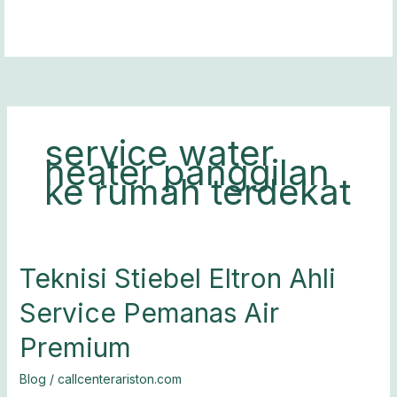
Lewati
ke
konten
service water
heater panggilan
ke rumah terdekat
Teknisi
Teknisi Stiebel Eltron Ahli
Stiebel
Service Pemanas Air
Eltron
Ahli
Premium
Service
Pemanas
Blog
/
callcenterariston.com
Air