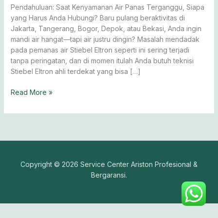
Premium
Pendahuluan: Saat Kenyamanan Air Panas Terganggu, Siapa
yang Harus Anda Hubungi? Baru pulang beraktivitas di
Jakarta, Tangerang, Bogor, Depok, atau Bekasi, Anda ingin
mandi air hangat—tapi air justru dingin? Masalah mendadak
pada pemanas air Stiebel Eltron seperti ini sering terjadi
tanpa peringatan, dan di momen itulah Anda butuh teknisi
Stiebel Eltron ahli terdekat yang bisa […]
Read More »
Copyright © 2026 Service Center Ariston Profesional &
Bergaransi.