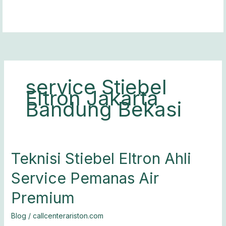
Lewati
ke
konten
service Stiebel
Eltron Jakarta
Bandung Bekasi
Teknisi
Teknisi Stiebel Eltron Ahli
Stiebel
Service Pemanas Air
Eltron
Ahli
Premium
Service
Pemanas
Blog
/
callcenterariston.com
Air