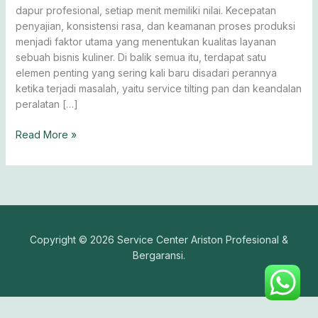
Dapur
dapur profesional, setiap menit memiliki nilai. Kecepatan
Optimal
penyajian, konsistensi rasa, dan keamanan proses produksi
menjadi faktor utama yang menentukan kualitas layanan
sebuah bisnis kuliner. Di balik semua itu, terdapat satu
elemen penting yang sering kali baru disadari perannya
ketika terjadi masalah, yaitu service tilting pan dan keandalan
peralatan […]
Read More »
Copyright © 2026 Service Center Ariston Profesional &
Bergaransi.