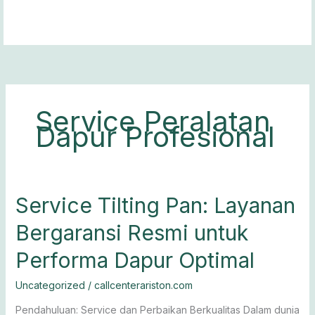
Lewati
ke
konten
Service Peralatan
Dapur Profesional
Service
Service Tilting Pan: Layanan
Tilting
Bergaransi Resmi untuk
Pan:
Layanan
Performa Dapur Optimal
Bergaransi
Resmi
Uncategorized
/
callcenterariston.com
untuk
Performa
Pendahuluan: Service dan Perbaikan Berkualitas Dalam dunia