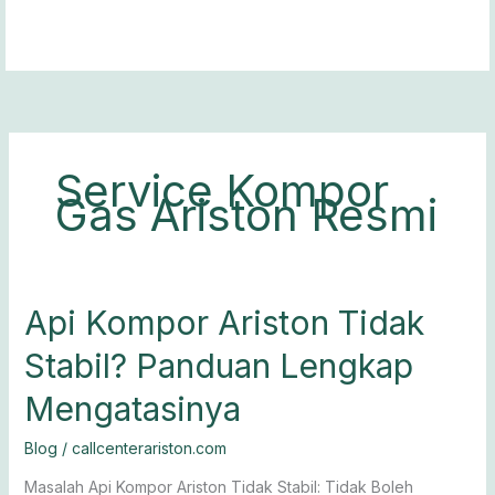
Lewati
ke
konten
Service Kompor
Gas Ariston Resmi
Api
Api Kompor Ariston Tidak
Kompor
Stabil? Panduan Lengkap
Ariston
Tidak
Mengatasinya
Stabil?
Panduan
Blog
/
callcenterariston.com
Lengkap
Mengatasinya
Masalah Api Kompor Ariston Tidak Stabil: Tidak Boleh