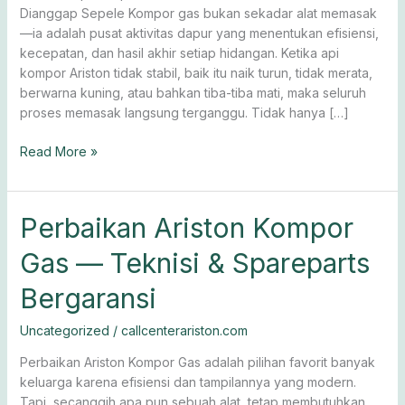
Dianggap Sepele Kompor gas bukan sekadar alat memasak
—ia adalah pusat aktivitas dapur yang menentukan efisiensi,
kecepatan, dan hasil akhir setiap hidangan. Ketika api
kompor Ariston tidak stabil, baik itu naik turun, tidak merata,
berwarna kuning, atau bahkan tiba-tiba mati, maka seluruh
proses memasak langsung terganggu. Tidak hanya […]
Read More »
Perbaikan
Perbaikan Ariston Kompor
Ariston
Gas — Teknisi & Spareparts
Kompor
Gas
Bergaransi
— Teknisi
&
Uncategorized
/
callcenterariston.com
Spareparts
Bergaransi
Perbaikan Ariston Kompor Gas adalah pilihan favorit banyak
keluarga karena efisiensi dan tampilannya yang modern.
Tapi, secanggih apa pun sebuah alat, tetap membutuhkan