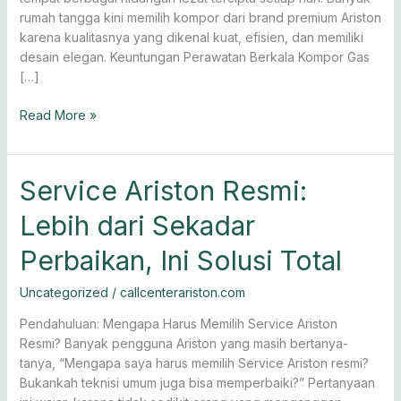
rumah tangga kini memilih kompor dari brand premium Ariston
karena kualitasnya yang dikenal kuat, efisien, dan memiliki
desain elegan. Keuntungan Perawatan Berkala Kompor Gas
[…]
Read More »
Service
Service Ariston Resmi:
Ariston
Lebih dari Sekadar
Resmi:
Lebih
Perbaikan, Ini Solusi Total
dari
Sekadar
Uncategorized
/
callcenterariston.com
Perbaikan,
Ini
Pendahuluan: Mengapa Harus Memilih Service Ariston
Solusi
Resmi? Banyak pengguna Ariston yang masih bertanya-
Total
tanya, “Mengapa saya harus memilih Service Ariston resmi?
Bukankah teknisi umum juga bisa memperbaiki?” Pertanyaan