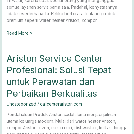
ini wajar, karena tidak sedikit orang yang menganggap
semua layanan servis sama saja. Padahal, kenyataannya
tidak sesederhana itu. Ketika berbicara tentang produk
premium seperti water heater Ariston, kompor
Read More »
Ariston
Ariston Service Center
Service
Profesional: Solusi Tepat
Center
Profesional:
untuk Perawatan dan
Solusi
Tepat
Perbaikan Berkualitas
untuk
Perawatan
Uncategorized
/
callcenterariston.com
dan
Pendahuluan Produk Ariston sudah lama menjadi pilihan
Perbaikan
utama keluarga modern. Mulai dari water heater Ariston,
Berkualitas
kompor Ariston, oven, mesin cuci, dishwasher, kulkas, hingga