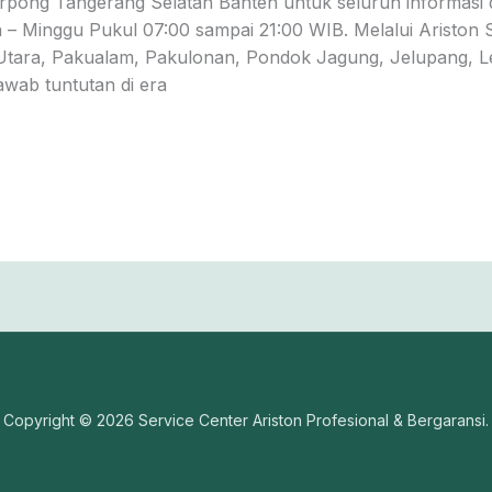
rpong Tangerang Selatan Banten untuk seluruh informasi 
 – Minggu Pukul 07:00 sampai 21:00 WIB. Melalui Ariston 
 Utara, Pakualam, Pakulonan, Pondok Jagung, Jelupang, 
awab tuntutan di era
Copyright © 2026 Service Center Ariston Profesional & Bergaransi.