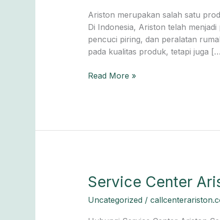
Garansi
Ariston merupakan salah satu produ
dan
Di Indonesia, Ariston telah menjad
Keamanan
pencuci piring, dan peralatan ruma
yang
pada kualitas produk, tetapi juga [
Utama
Read More »
Service
Service Center Ari
Center
Uncategorized
/
callcenterariston.
Ariston
Serpong