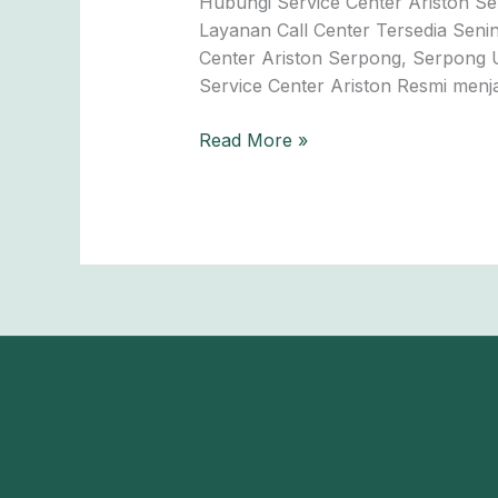
Hubungi Service Center Ariston Se
—
Layanan Call Center Tersedia Senin
Terjangkau,
Center Ariston Serpong, Serpong
Hasil
Service Center Ariston Resmi menj
Maksimal!
Read More »