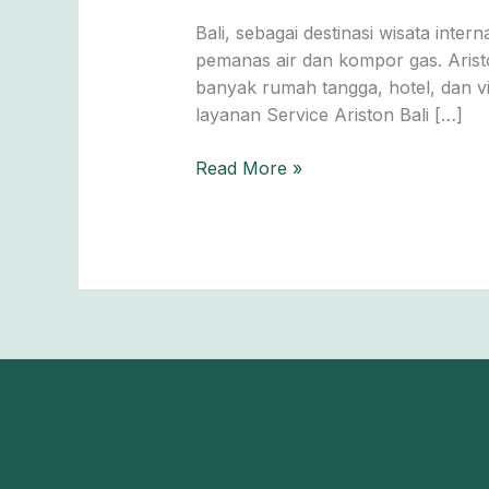
Terpercaya:
Bali, sebagai destinasi wisata inte
Ahli
pemanas air dan kompor gas. Aristo
Ariston
banyak rumah tangga, hotel, dan vi
di
layanan Service Ariston Bali […]
Pulau
Dewata
Read More »