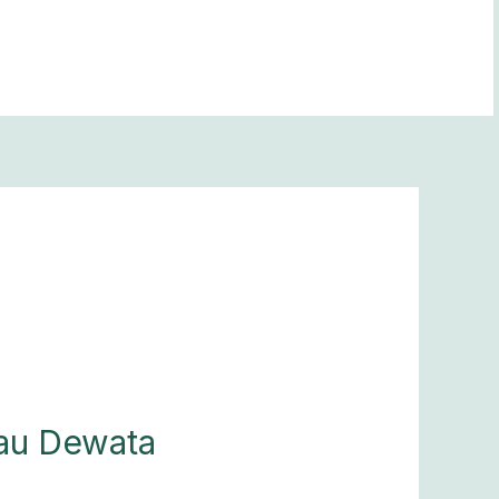
lau Dewata