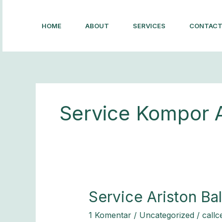
Lewati
ke
HOME
ABOUT
SERVICES
CONTAC
konten
Service Kompor A
Service
Service Ariston Bal
Ariston
1 Komentar
/
Uncategorized
/
callc
Bali