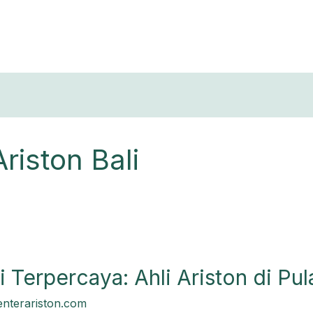
T
riston Bali
i Terpercaya: Ahli Ariston di Pu
enterariston.com