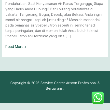
Premium
Pendahuluan: Saat Kenyamanan Air Panas Terganggu, Siapa
yang Harus Anda Hubungi? Baru pulang beraktivitas di
Jakarta, Tangerang, Bogor, Depok, atau Bekasi, Anda ingin
mandi air hangat—tapi air justru dingin? Masalah mendadak
pada pemanas air Stiebel Eltron seperti ini sering terjadi
tanpa peringatan, dan di momen itulah Anda butuh teknisi
Stiebel Eltron ahli terdekat yang bisa […]
Read More »
Copyright © 2026 Service Center Ariston Profesional &
Bergaransi.