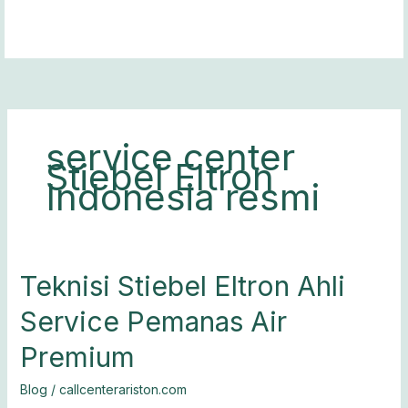
Lewati
ke
konten
service center
Stiebel Eltron
Indonesia resmi
Teknisi
Teknisi Stiebel Eltron Ahli
Stiebel
Service Pemanas Air
Eltron
Ahli
Premium
Service
Pemanas
Blog
/
callcenterariston.com
Air