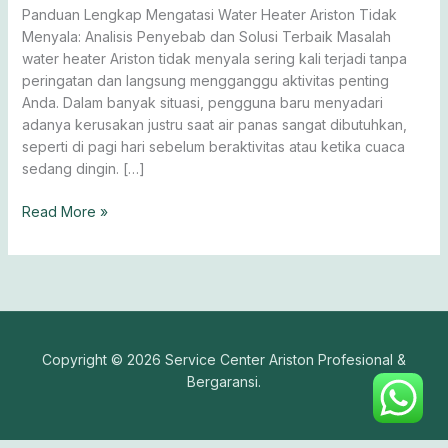
Menyala
Panduan Lengkap Mengatasi Water Heater Ariston Tidak
Menyala: Analisis Penyebab dan Solusi Terbaik Masalah
water heater Ariston tidak menyala sering kali terjadi tanpa
peringatan dan langsung mengganggu aktivitas penting
Anda. Dalam banyak situasi, pengguna baru menyadari
adanya kerusakan justru saat air panas sangat dibutuhkan,
seperti di pagi hari sebelum beraktivitas atau ketika cuaca
sedang dingin. […]
Read More »
Copyright © 2026 Service Center Ariston Profesional &
Bergaransi.