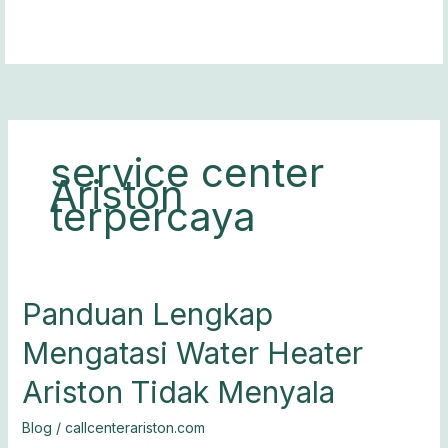
Lewati
ke
konten
service center
Ariston
terpercaya
Panduan
Panduan Lengkap
Lengkap
Mengatasi Water Heater
Mengatasi
Water
Ariston Tidak Menyala
Heater
Ariston
Blog
/
callcenterariston.com
Tidak