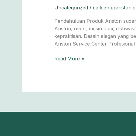
Profesional:
Uncategorized
/
callcenterariston.
Solusi
Tepat
Pendahuluan Produk Ariston sudah 
untuk
Ariston, oven, mesin cuci, dishw
Perawatan
kepraktisan. Desain elegan yang b
dan
Ariston Service Center Profesiona
Perbaikan
Berkualitas
Read More »