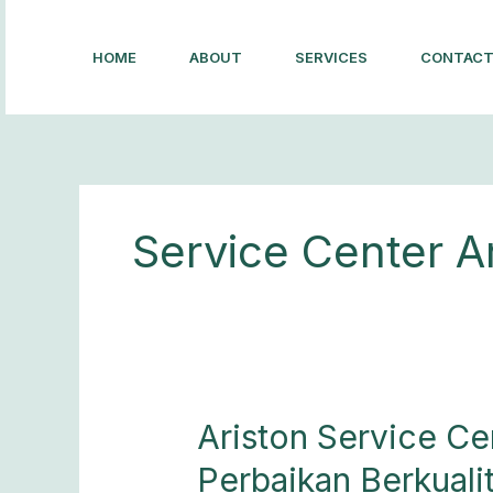
Lewati
ke
HOME
ABOUT
SERVICES
CONTAC
konten
Service Center Ar
Ariston
Ariston Service Ce
Service
Perbaikan Berkuali
Center