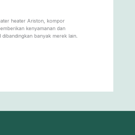
ater heater Ariston, kompor
k memberikan kenyamanan dan
l dibandingkan banyak merek lain.