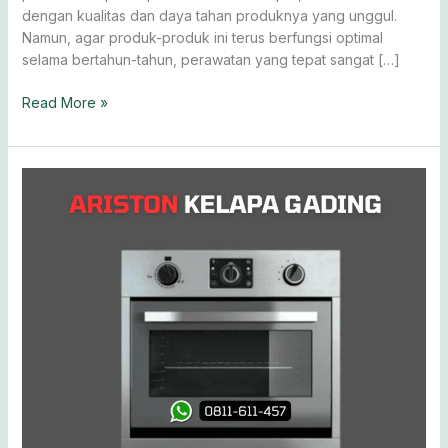
dengan kualitas dan daya tahan produknya yang unggul.
Namun, agar produk-produk ini terus berfungsi optimal
selama bertahun-tahun, perawatan yang tepat sangat […]
Read More »
Service
Center
Ariston
Kelapa
Gading
0811-
611-
457