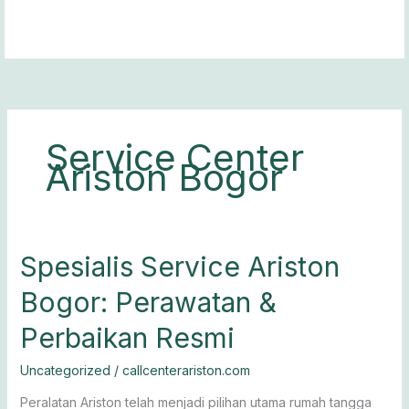
Lewati
ke
konten
Service Center
Ariston Bogor
Spesialis
Spesialis Service Ariston
Service
Bogor: Perawatan &
Ariston
Bogor:
Perbaikan Resmi
Perawatan
&
Uncategorized
/
callcenterariston.com
Perbaikan
Resmi
Peralatan Ariston telah menjadi pilihan utama rumah tangga