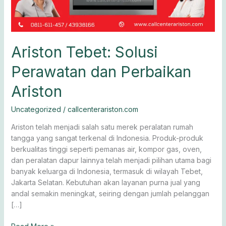
Ariston Tebet: Solusi
Perawatan dan Perbaikan
Ariston
Uncategorized
/
callcenterariston.com
Ariston telah menjadi salah satu merek peralatan rumah
tangga yang sangat terkenal di Indonesia. Produk-produk
berkualitas tinggi seperti pemanas air, kompor gas, oven,
dan peralatan dapur lainnya telah menjadi pilihan utama bagi
banyak keluarga di Indonesia, termasuk di wilayah Tebet,
Jakarta Selatan. Kebutuhan akan layanan purna jual yang
andal semakin meningkat, seiring dengan jumlah pelanggan
[…]