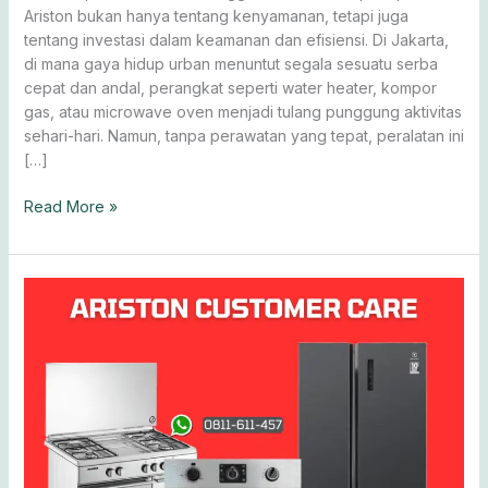
Anda
Ariston bukan hanya tentang kenyamanan, tetapi juga
Hari
tentang investasi dalam keamanan dan efisiensi. Di Jakarta,
Ini!
di mana gaya hidup urban menuntut segala sesuatu serba
cepat dan andal, perangkat seperti water heater, kompor
gas, atau microwave oven menjadi tulang punggung aktivitas
sehari-hari. Namun, tanpa perawatan yang tepat, peralatan ini
[…]
Read More »
Customer
Care
Ariston
Jakarta:
Layanan
Ariston
Indonesia