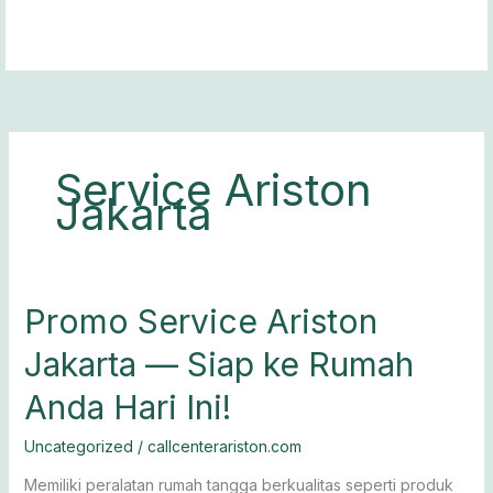
Lewati
ke
konten
Service Ariston
Jakarta
Promo
Promo Service Ariston
Service
Jakarta — Siap ke Rumah
Ariston
Jakarta
Anda Hari Ini!
—
Siap
Uncategorized
/
callcenterariston.com
ke
Rumah
Memiliki peralatan rumah tangga berkualitas seperti produk