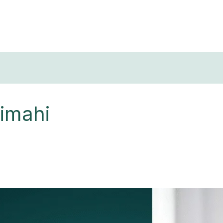
T
Cimahi