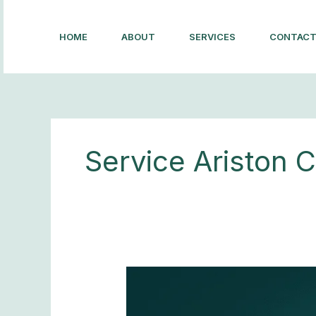
Lewati
ke
HOME
ABOUT
SERVICES
CONTAC
konten
Service Ariston 
Ariston
Cimahi
—