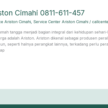
ston Cimahi 0811-611-457
ce Ariston Cimahi
,
Service Center Ariston Cimahi
/
callcent
mah tangga menjadi bagian integral dari kehidupan sehari-
rga adalah Ariston. Ariston dikenal sebagai produsen pera
amun, seperti halnya perangkat lainnya, terkadang perlu per
iap