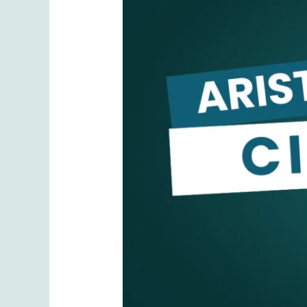
Solusi
untuk
Semua
Peralatan
Ariston
Anda