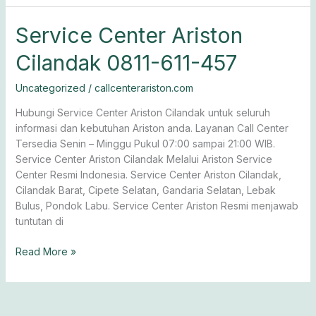
Service
Service Center Ariston
Center
Cilandak 0811-611-457
Ariston
Cilandak
Uncategorized
/
callcenterariston.com
0811-
611-
Hubungi Service Center Ariston Cilandak untuk seluruh
457
informasi dan kebutuhan Ariston anda. Layanan Call Center
Tersedia Senin – Minggu Pukul 07:00 sampai 21:00 WIB.
Service Center Ariston Cilandak Melalui Ariston Service
Center Resmi Indonesia. Service Center Ariston Cilandak,
Cilandak Barat, Cipete Selatan, Gandaria Selatan, Lebak
Bulus, Pondok Labu. Service Center Ariston Resmi menjawab
tuntutan di
Read More »