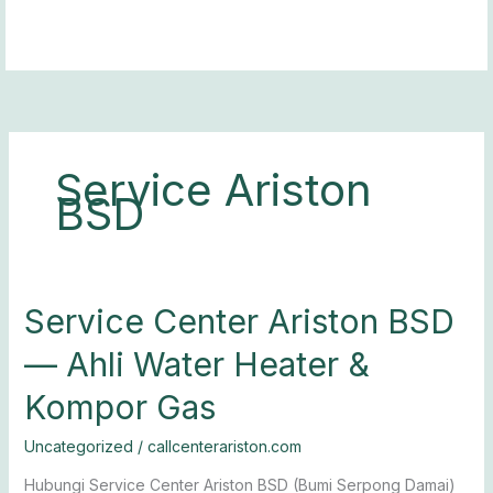
Lewati
ke
konten
Service Ariston
BSD
Service
Service Center Ariston BSD
Center
— Ahli Water Heater &
Ariston
BSD
Kompor Gas
—
Ahli
Uncategorized
/
callcenterariston.com
Water
Heater
Hubungi Service Center Ariston BSD (Bumi Serpong Damai)