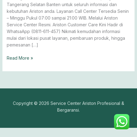
&
Tangerang Selatan Banten untuk seluruh informasi dan
Kompor
kebutuhan Ariston anda. Layanan Call Center Tersedia Senin
Gas
– Minggu Pukul 07:00 sampai 21:00 WIB. Melalui Ariston
Service Center Resmi. Ariston Customer Care Kini Hadir di
WhatsaApp (0811-611-457) Nikmati kemudahan informasi
mulai dari lokasi pusat layanan, pembaruan produk, hingga
pemesanan […]
Read More »
Copyright © 2026 Service Center Ariston Profesional &
Bergaransi.