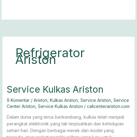
Lewati
ke
konten
Refrigerator
Ariston
Service
Service Kulkas Ariston
Kulkas
Ariston
9 Komentar
/
Ariston
,
Kulkas Ariston
,
Service Ariston
,
Service
Center Ariston
,
Service Kulkas Ariston
/
callcenterariston.com
Dalam dunia yang terus berkembang, kulkas telah menjadi
perangkat elektronik yang tak terpisahkan dari kehidupan
sehari-hari. Dengan berbagai merek dan model yang