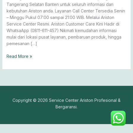
&
Tangerang Selatan Banten untuk seluruh informasi dan
Kompor
kebutuhan Ariston anda. Layanan Call Center Tersedia Senin
Gas
– Minggu Pukul 07:00 sampai 21:00 WIB. Melalui Ariston
Service Center Resmi. Ariston Customer Care Kini Hadir di
WhatsaApp (0811-611-457) Nikmati kemudahan informasi
mulai dari lokasi pusat layanan, pembaruan produk, hingga
pemesanan […]
Read More »
Copyright © 2026 Service Center Ariston Profesional &
Bergaransi.