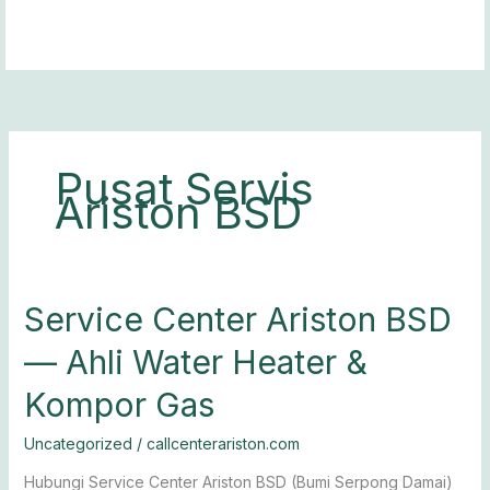
Lewati
ke
konten
Pusat Servis
Ariston BSD
Service
Service Center Ariston BSD
Center
— Ahli Water Heater &
Ariston
BSD
Kompor Gas
—
Ahli
Uncategorized
/
callcenterariston.com
Water
Heater
Hubungi Service Center Ariston BSD (Bumi Serpong Damai)