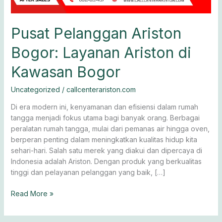
Bogor
Pusat Pelanggan Ariston
Bogor: Layanan Ariston di
Kawasan Bogor
Uncategorized
/
callcenterariston.com
Di era modern ini, kenyamanan dan efisiensi dalam rumah
tangga menjadi fokus utama bagi banyak orang. Berbagai
peralatan rumah tangga, mulai dari pemanas air hingga oven,
berperan penting dalam meningkatkan kualitas hidup kita
sehari-hari. Salah satu merek yang diakui dan dipercaya di
Indonesia adalah Ariston. Dengan produk yang berkualitas
tinggi dan pelayanan pelanggan yang baik, […]
Read More »