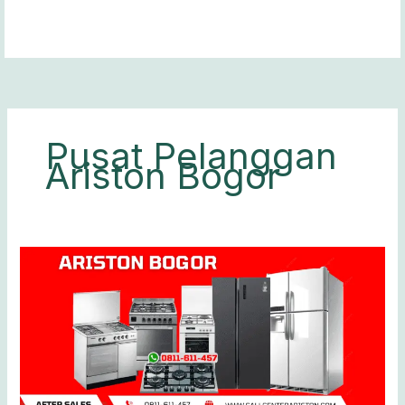
Lewati
ke
konten
Pusat Pelanggan
Ariston Bogor
Pusat
Pelanggan
Ariston
Bogor:
Layanan
Ariston
di
Kawasan