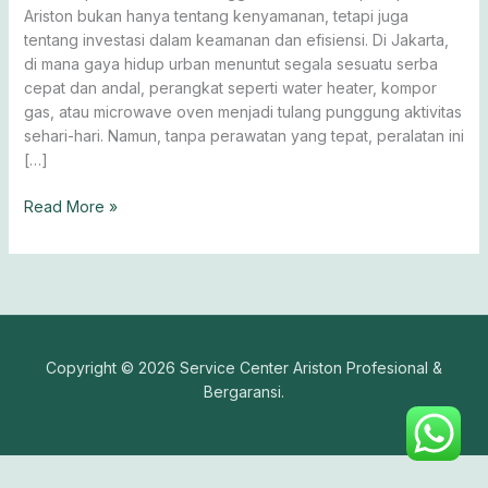
Anda
Ariston bukan hanya tentang kenyamanan, tetapi juga
Hari
tentang investasi dalam keamanan dan efisiensi. Di Jakarta,
Ini!
di mana gaya hidup urban menuntut segala sesuatu serba
cepat dan andal, perangkat seperti water heater, kompor
gas, atau microwave oven menjadi tulang punggung aktivitas
sehari-hari. Namun, tanpa perawatan yang tepat, peralatan ini
[…]
Read More »
Copyright © 2026 Service Center Ariston Profesional &
Bergaransi.