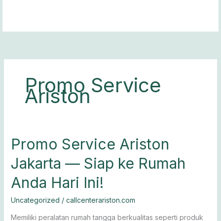
Lewati
ke
konten
Promo Service
Ariston
Promo
Promo Service Ariston
Service
Jakarta — Siap ke Rumah
Ariston
Jakarta
Anda Hari Ini!
—
Siap
Uncategorized
/
callcenterariston.com
ke
Rumah
Memiliki peralatan rumah tangga berkualitas seperti produk