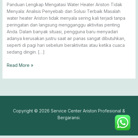
Menyala
Panduan Lengkap Mengatasi Water Heater Ariston Tidak
Menyala: Analisis Penyebab dan Solusi Terbaik Masalah
water heater Ariston tidak menyala sering kali terjadi tanpa
peringatan dan langsung mengganggu aktivitas penting
Anda. Dalam banyak situasi, pengguna baru menyadari
adanya kerusakan justru saat air panas sangat dibutuhkan,
seperti di pagi hari sebelum beraktivitas atau ketika cuaca
sedang dingin. […]
Read More »
Copyright © 2026 Service Center Ariston Profesional &
Bergaransi.