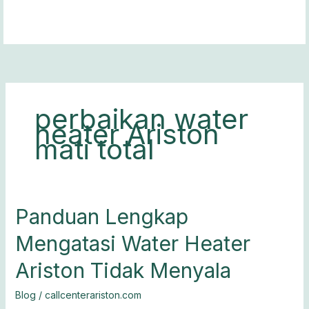
Lewati
ke
konten
perbaikan water
heater Ariston
mati total
Panduan
Panduan Lengkap
Lengkap
Mengatasi Water Heater
Mengatasi
Water
Ariston Tidak Menyala
Heater
Ariston
Blog
/
callcenterariston.com
Tidak