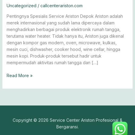
Asli,
Uncategorized
/
callcenterariston.com
Harga
Pentingnya Spesialis Service Ariston Depok Ariston adalah
Transparan
merek internasional yang sudah lama dipercaya dalam
menghadirkan berbagai produk elektronik rumah tangga,
terutama water heater. Tidak hanya itu, Ariston juga dikenal
dengan kompor gas modern, oven, microwave, kulkas,
mesin cuci, dishwasher, cooker hood, wine cellar, hingga
mesin kopi. Produk-produk tersebut hadir untuk
mempermudah aktivitas rumah tangga dan […]
Read More »
Copyright © 2026 Service Center Ariston Profesional &
Bergaransi.