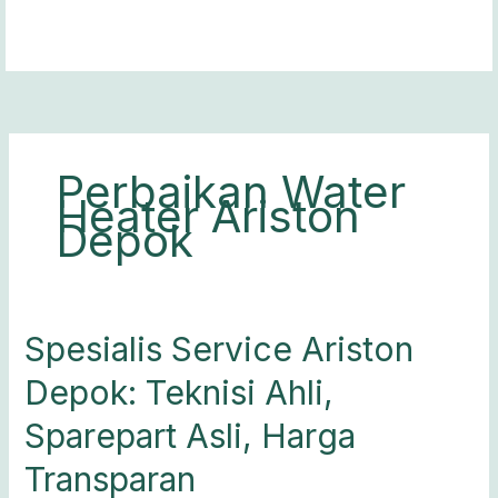
Lewati
ke
konten
Perbaikan Water
Heater Ariston
Depok
Spesialis
Spesialis Service Ariston
Service
Depok: Teknisi Ahli,
Ariston
Depok:
Sparepart Asli, Harga
Teknisi
Ahli,
Transparan
Sparepart