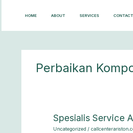
Lewati
ke
HOME
ABOUT
SERVICES
CONTAC
konten
Perbaikan Kompor
Spesialis
Spesialis Service A
Service
Uncategorized
/
callcenterariston.
Ariston