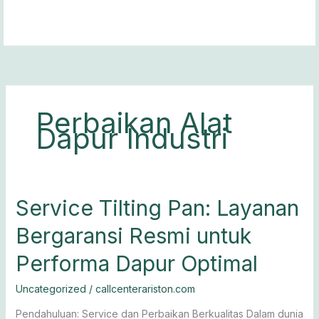
Lewati
ke
konten
Perbaikan Alat
Dapur Industri
Service
Service Tilting Pan: Layanan
Tilting
Bergaransi Resmi untuk
Pan:
Layanan
Performa Dapur Optimal
Bergaransi
Resmi
Uncategorized
/
callcenterariston.com
untuk
Performa
Pendahuluan: Service dan Perbaikan Berkualitas Dalam dunia