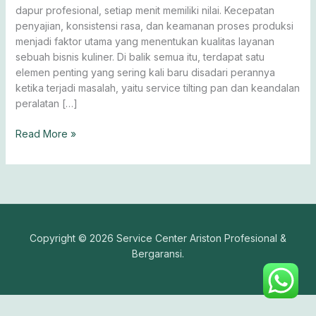
Dapur
dapur profesional, setiap menit memiliki nilai. Kecepatan
Optimal
penyajian, konsistensi rasa, dan keamanan proses produksi
menjadi faktor utama yang menentukan kualitas layanan
sebuah bisnis kuliner. Di balik semua itu, terdapat satu
elemen penting yang sering kali baru disadari perannya
ketika terjadi masalah, yaitu service tilting pan dan keandalan
peralatan […]
Read More »
Copyright © 2026 Service Center Ariston Profesional &
Bergaransi.