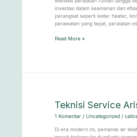
Memiliki peralatan rumah tangga be
—
investasi dalam keamanan dan efisi
Siap
perangkat seperti water heater, k
ke
perawatan yang tepat, peralatan ini
Rumah
Anda
Read More »
Hari
Ini!
Teknisi
Teknisi Service Ar
Service
1 Komentar
/
Uncategorized
/
callc
Ariston
Bekasi:
Di era modern ini, pemanas air tel
Ahli