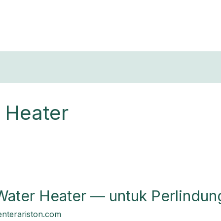
T
 Heater
 Water Heater — untuk Perlindu
enterariston.com