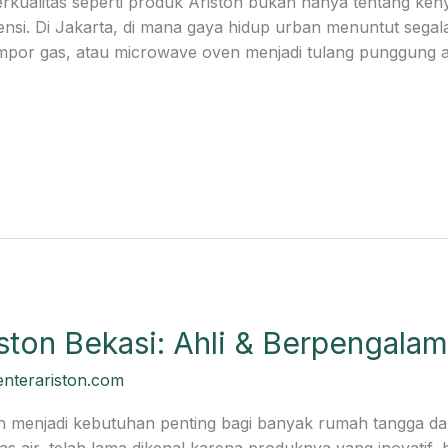
rkualitas seperti produk Ariston bukan hanya tentang ken
ensi. Di Jakarta, di mana gaya hidup urban menuntut segal
ompor gas, atau microwave oven menjadi tulang punggung ak
iston Bekasi: Ahli & Berpengalam
enterariston.com
ah menjadi kebutuhan penting bagi banyak rumah tangga dan 