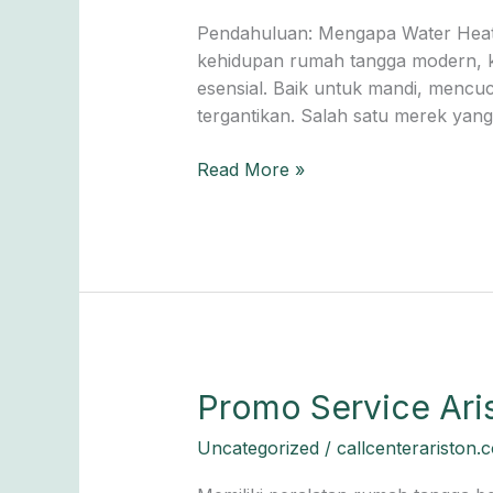
Heater
Pendahuluan: Mengapa Water Heat
— untuk
kehidupan rumah tangga modern, k
Perlindungan
esensial. Baik untuk mandi, mencuc
Maksimal
tergantikan. Salah satu merek yan
Read More »
Promo
Promo Service Aris
Service
Uncategorized
/
callcenterariston.
Ariston
Jakarta