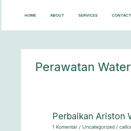
Lewati
ke
HOME
ABOUT
SERVICES
CONTAC
konten
Perawatan Water
Perbaikan
Perbaikan Ariston
Ariston
1 Komentar
/
Uncategorized
/
callc
Water