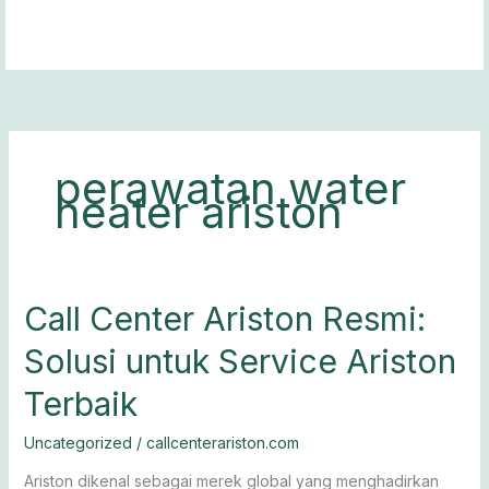
Lewati
ke
konten
perawatan water
heater ariston
Call
Call Center Ariston Resmi:
Center
Solusi untuk Service Ariston
Ariston
Resmi:
Terbaik
Solusi
untuk
Uncategorized
/
callcenterariston.com
Service
Ariston
Ariston dikenal sebagai merek global yang menghadirkan