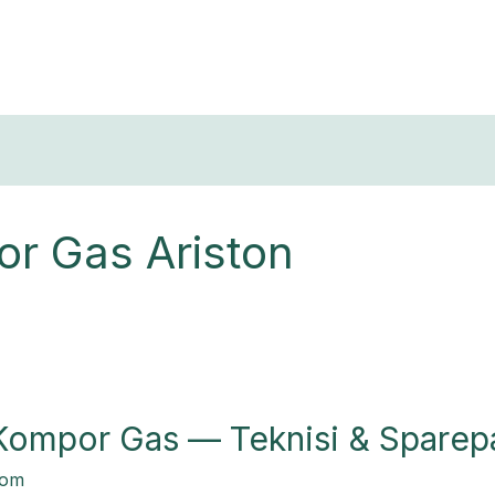
T
r Gas Ariston
Kompor Gas — Teknisi & Sparepa
com