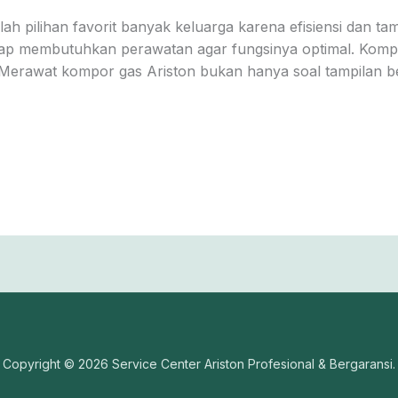
h pilihan favorit banyak keluarga karena efisiensi dan ta
etap membutuhkan perawatan agar fungsinya optimal. Kom
 Merawat kompor gas Ariston bukan hanya soal tampilan bersi
Copyright © 2026 Service Center Ariston Profesional & Bergaransi.