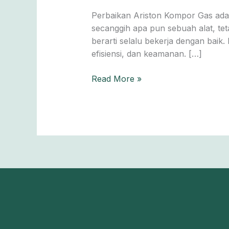
Gas
Perbaikan Ariston Kompor Gas adala
— Teknisi
secanggih apa pun sebuah alat, t
&
berarti selalu bekerja dengan baik.
Spareparts
efisiensi, dan keamanan. […]
Bergaransi
Read More »