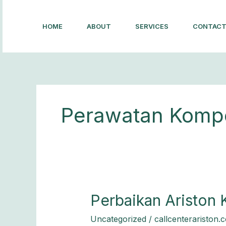
Lewati
ke
HOME
ABOUT
SERVICES
CONTAC
konten
Perawatan Kompo
Perbaikan
Perbaikan Ariston 
Ariston
Uncategorized
/
callcenterariston.
Kompor