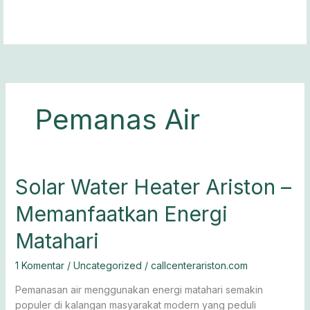
Lewati
ke
konten
Pemanas Air
Solar
Solar Water Heater Ariston –
Water
Memanfaatkan Energi
Heater
Ariston
Matahari
–
Memanfaatkan
1 Komentar
/
Uncategorized
/
callcenterariston.com
Energi
Matahari
Pemanasan air menggunakan energi matahari semakin
populer di kalangan masyarakat modern yang peduli