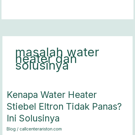
Lewati
ke
konten
masalah water
heater dan
solusinya
Kenapa
Kenapa Water Heater
Water
Stiebel Eltron Tidak Panas?
Heater
Stiebel
Ini Solusinya
Eltron
Tidak
Blog
/
callcenterariston.com
Panas?