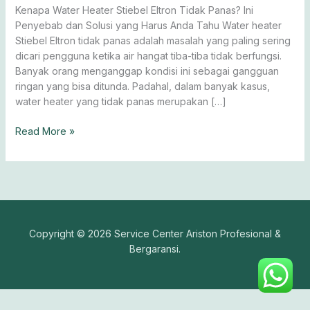
Ini
Kenapa Water Heater Stiebel Eltron Tidak Panas? Ini
Solusinya
Penyebab dan Solusi yang Harus Anda Tahu Water heater
Stiebel Eltron tidak panas adalah masalah yang paling sering
dicari pengguna ketika air hangat tiba-tiba tidak berfungsi.
Banyak orang menganggap kondisi ini sebagai gangguan
ringan yang bisa ditunda. Padahal, dalam banyak kasus,
water heater yang tidak panas merupakan […]
Read More »
Copyright © 2026 Service Center Ariston Profesional &
Bergaransi.