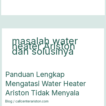
Lewati
ke
konten
masalah water
heater Ariston
dan solusinya
Panduan
Panduan Lengkap
Lengkap
Mengatasi Water Heater
Mengatasi
Water
Ariston Tidak Menyala
Heater
Ariston
Blog
/
callcenterariston.com
Tidak