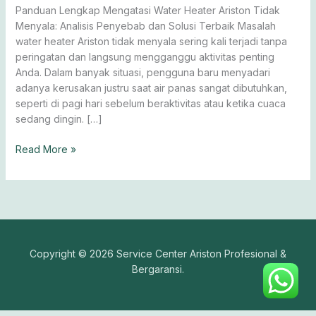
Menyala
Panduan Lengkap Mengatasi Water Heater Ariston Tidak
Menyala: Analisis Penyebab dan Solusi Terbaik Masalah
water heater Ariston tidak menyala sering kali terjadi tanpa
peringatan dan langsung mengganggu aktivitas penting
Anda. Dalam banyak situasi, pengguna baru menyadari
adanya kerusakan justru saat air panas sangat dibutuhkan,
seperti di pagi hari sebelum beraktivitas atau ketika cuaca
sedang dingin. […]
Read More »
Copyright © 2026 Service Center Ariston Profesional &
Bergaransi.