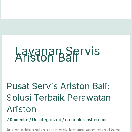
Lewati
ke
konten
Layanan Servis
Ariston Bali
Pusat
Pusat Servis Ariston Bali:
Servis
Solusi Terbaik Perawatan
Ariston
Bali:
Ariston
Solusi
Terbaik
2 Komentar
/
Uncategorized
/
callcenterariston.com
Perawatan
Ariston
Ariston adalah salah satu merek ternama yang telah dikenal