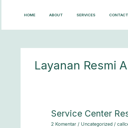
Lewati
ke
HOME
ABOUT
SERVICES
CONTAC
konten
Layanan Resmi Ar
Service
Service Center Res
Center
2 Komentar
/
Uncategorized
/
call
Resmi