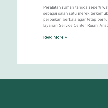
Ariston
Peralatan rumah tangga seperti wa
Bali:
sebagai salah satu merek terkemuk
Layanan
perbaikan berkala agar tetap berfun
Cepat
layanan Service Center Resmi Aris
&
Bergaransi
Read More »