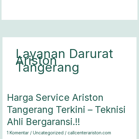
Lewati
ke
konten
Layanan Darurat
Ariston
Tangerang
Harga
Harga Service Ariston
Service
Tangerang Terkini – Teknisi
Ariston
Tangerang
Ahli Bergaransi.!!
Terkini
–
1 Komentar
/
Uncategorized
/
callcenterariston.com
Teknisi