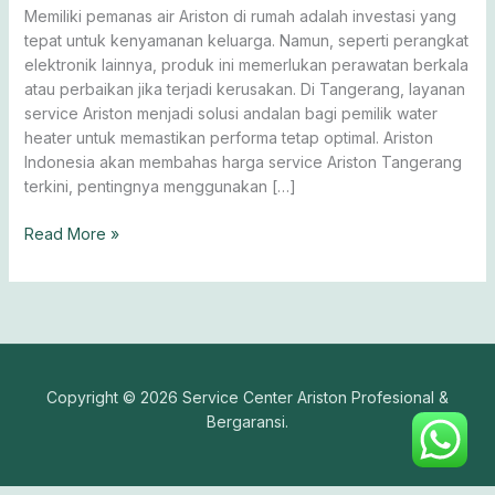
Ahli
Memiliki pemanas air Ariston di rumah adalah investasi yang
Bergaransi.!!
tepat untuk kenyamanan keluarga. Namun, seperti perangkat
elektronik lainnya, produk ini memerlukan perawatan berkala
atau perbaikan jika terjadi kerusakan. Di Tangerang, layanan
service Ariston menjadi solusi andalan bagi pemilik water
heater untuk memastikan performa tetap optimal. Ariston
Indonesia akan membahas harga service Ariston Tangerang
terkini, pentingnya menggunakan […]
Read More »
Copyright © 2026 Service Center Ariston Profesional &
Bergaransi.