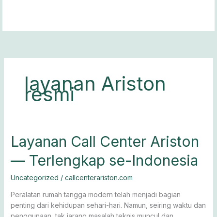
Lewati
ke
konten
layanan Ariston
resmi
Layanan
Layanan Call Center Ariston
Call
— Terlengkap se-Indonesia
Center
Ariston
Uncategorized
/
callcenterariston.com
—
Terlengkap
Peralatan rumah tangga modern telah menjadi bagian
se-
penting dari kehidupan sehari-hari. Namun, seiring waktu dan
Indonesia
penggunaan, tak jarang masalah teknis muncul dan