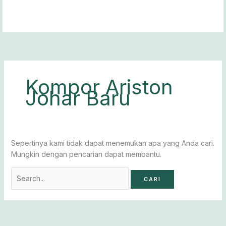
Lewati
Cari
ke
untuk:
konten
Kompor Ariston
Johar Baru
Sepertinya kami tidak dapat menemukan apa yang Anda cari.
Mungkin dengan pencarian dapat membantu.