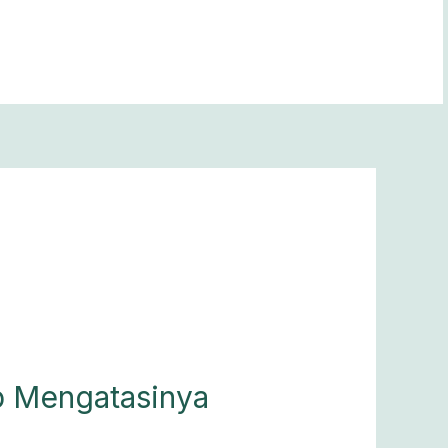
p Mengatasinya