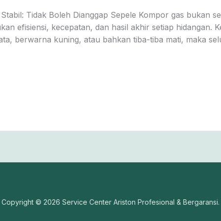
 Stabil: Tidak Boleh Dianggap Sepele Kompor gas bukan s
an efisiensi, kecepatan, dan hasil akhir setiap hidangan. K
 merata, berwarna kuning, atau bahkan tiba-tiba mati, maka
Copyright © 2026 Service Center Ariston Profesional & Bergaransi.