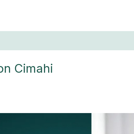
T
ton Cimahi