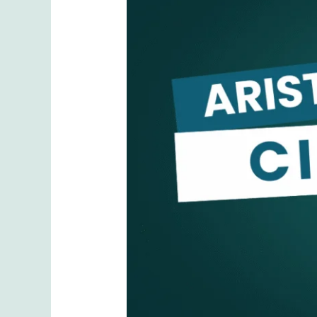
Solusi
untuk
Semua
Peralatan
Ariston
Anda