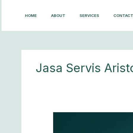
Lewati
ke
HOME
ABOUT
SERVICES
CONTAC
konten
Jasa Servis Aris
Ariston
Cimahi
—