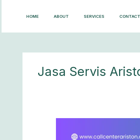
Lewati
ke
HOME
ABOUT
SERVICES
CONTAC
konten
Jasa Servis Aris
Ariston
Bandung
—