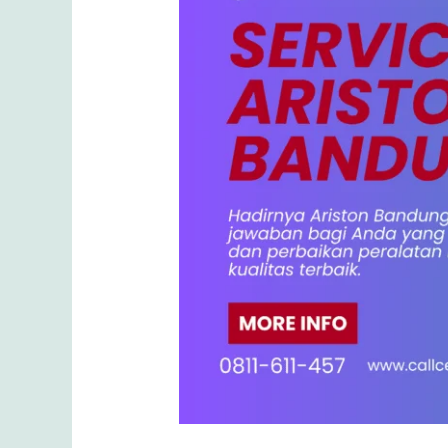
Cegah
Kerusakan
Sebelum
Terlambat.!