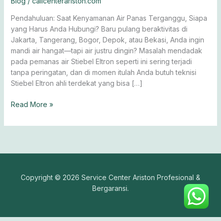
Blog
/
callcenterariston.com
Air
Premium
Pendahuluan: Saat Kenyamanan Air Panas Terganggu, Siapa
yang Harus Anda Hubungi? Baru pulang beraktivitas di
Jakarta, Tangerang, Bogor, Depok, atau Bekasi, Anda ingin
mandi air hangat—tapi air justru dingin? Masalah mendadak
pada pemanas air Stiebel Eltron seperti ini sering terjadi
tanpa peringatan, dan di momen itulah Anda butuh teknisi
Stiebel Eltron ahli terdekat yang bisa […]
Read More »
Copyright © 2026 Service Center Ariston Profesional &
Bergaransi.