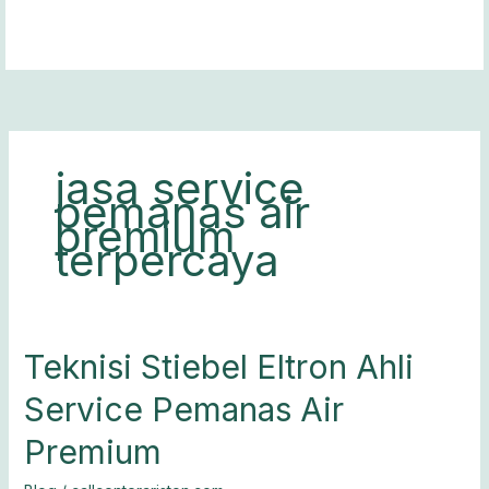
Lewati
ke
konten
jasa service
pemanas air
premium
terpercaya
Teknisi
Teknisi Stiebel Eltron Ahli
Stiebel
Service Pemanas Air
Eltron
Ahli
Premium
Service
Pemanas