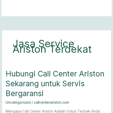
Lewati
ke
konten
Jasa Service
Ariston Terdekat
Hubungi
Hubungi Call Center Ariston
Call
Sekarang untuk Servis
Center
Ariston
Bergaransi
Sekarang
untuk
Uncategorized
/
callcenterariston.com
Servis
Bergaransi
Mengapa Call Center Ariston Adalah Solusi Terbaik Anda