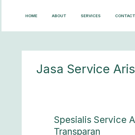
Lewati
ke
HOME
ABOUT
SERVICES
CONTAC
konten
Jasa Service Ari
Spesialis
Spesialis Service A
Service
Transparan
Ariston