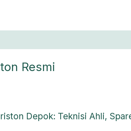
T
ston Resmi
riston Depok: Teknisi Ahli, Spar