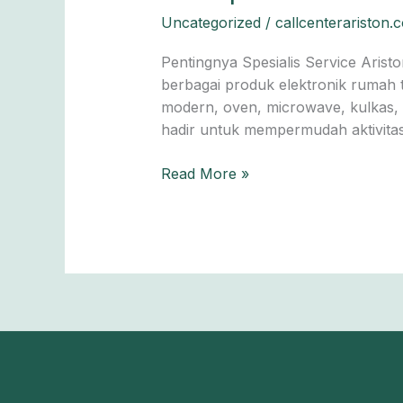
Depok:
Uncategorized
/
callcenterariston.
Teknisi
Ahli,
Pentingnya Spesialis Service Aris
Sparepart
berbagai produk elektronik rumah t
Asli,
modern, oven, microwave, kulkas, 
Harga
hadir untuk mempermudah aktivita
Transparan
Read More »