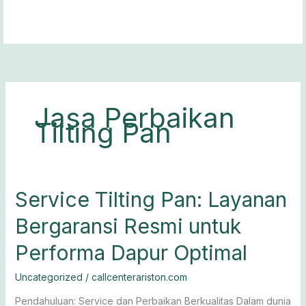
Lewati
ke
konten
Jasa Perbaikan
Tilting Pan
Service
Service Tilting Pan: Layanan
Tilting
Bergaransi Resmi untuk
Pan:
Layanan
Performa Dapur Optimal
Bergaransi
Resmi
Uncategorized
/
callcenterariston.com
untuk
Performa
Pendahuluan: Service dan Perbaikan Berkualitas Dalam dunia