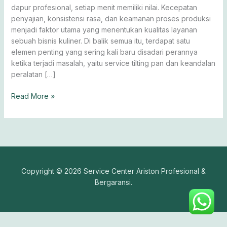
Dapur
dapur profesional, setiap menit memiliki nilai. Kecepatan
Optimal
penyajian, konsistensi rasa, dan keamanan proses produksi
menjadi faktor utama yang menentukan kualitas layanan
sebuah bisnis kuliner. Di balik semua itu, terdapat satu
elemen penting yang sering kali baru disadari perannya
ketika terjadi masalah, yaitu service tilting pan dan keandalan
peralatan […]
Read More »
Copyright © 2026 Service Center Ariston Profesional &
Bergaransi.