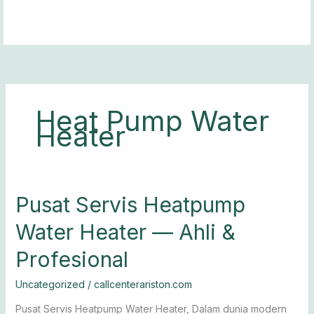
Lewati
ke
konten
Heat Pump Water
Heater
Pusat
Pusat Servis Heatpump
Servis
Water Heater — Ahli &
Heatpump
Water
Profesional
Heater
— Ahli
Uncategorized
/
callcenterariston.com
&
Profesional
Pusat Servis Heatpump Water Heater, Dalam dunia modern