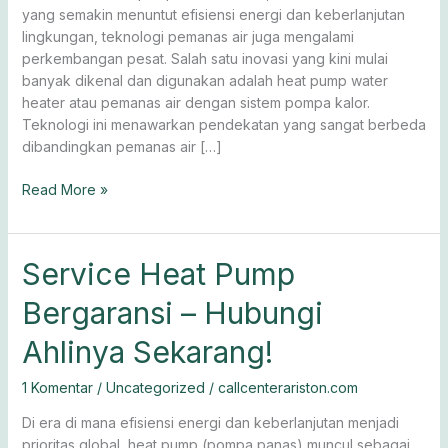
yang semakin menuntut efisiensi energi dan keberlanjutan
lingkungan, teknologi pemanas air juga mengalami
perkembangan pesat. Salah satu inovasi yang kini mulai
banyak dikenal dan digunakan adalah heat pump water
heater atau pemanas air dengan sistem pompa kalor.
Teknologi ini menawarkan pendekatan yang sangat berbeda
dibandingkan pemanas air […]
Read More »
Service
Service Heat Pump
Heat
Bergaransi – Hubungi
Pump
Bergaransi
Ahlinya Sekarang!
–
Hubungi
1 Komentar
/
Uncategorized
/
callcenterariston.com
Ahlinya
Sekarang!
Di era di mana efisiensi energi dan keberlanjutan menjadi
prioritas global, heat pump (pompa panas) muncul sebagai