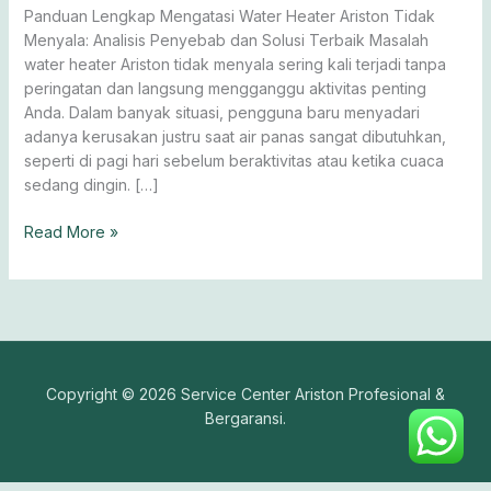
Menyala
Panduan Lengkap Mengatasi Water Heater Ariston Tidak
Menyala: Analisis Penyebab dan Solusi Terbaik Masalah
water heater Ariston tidak menyala sering kali terjadi tanpa
peringatan dan langsung mengganggu aktivitas penting
Anda. Dalam banyak situasi, pengguna baru menyadari
adanya kerusakan justru saat air panas sangat dibutuhkan,
seperti di pagi hari sebelum beraktivitas atau ketika cuaca
sedang dingin. […]
Read More »
Copyright © 2026 Service Center Ariston Profesional &
Bergaransi.