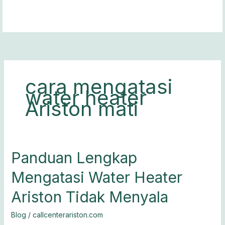
Lewati
ke
konten
cara mengatasi
water heater
Ariston mati
Panduan
Panduan Lengkap
Lengkap
Mengatasi Water Heater
Mengatasi
Water
Ariston Tidak Menyala
Heater
Ariston
Blog
/
callcenterariston.com
Tidak