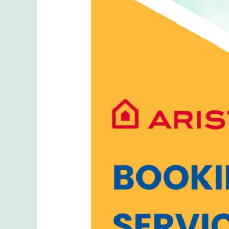
Ariston
Online
Tanpa
Ribet