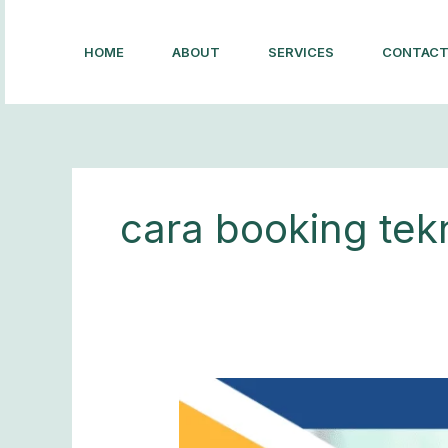
Lewati
ke
HOME
ABOUT
SERVICES
CONTAC
konten
cara booking tekn
Cara
Booking
Service