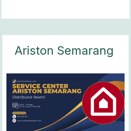
Lewati
ke
konten
Ariston Semarang
Service
Center
Ariston
Semarang