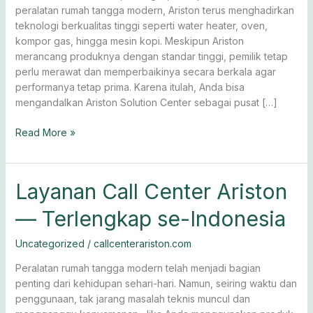
peralatan rumah tangga modern, Ariston terus menghadirkan
teknologi berkualitas tinggi seperti water heater, oven,
kompor gas, hingga mesin kopi. Meskipun Ariston
merancang produknya dengan standar tinggi, pemilik tetap
perlu merawat dan memperbaikinya secara berkala agar
performanya tetap prima. Karena itulah, Anda bisa
mengandalkan Ariston Solution Center sebagai pusat […]
Read More »
Layanan
Layanan Call Center Ariston
Call
— Terlengkap se-Indonesia
Center
Ariston
Uncategorized
/
callcenterariston.com
—
Terlengkap
Peralatan rumah tangga modern telah menjadi bagian
se-
penting dari kehidupan sehari-hari. Namun, seiring waktu dan
Indonesia
penggunaan, tak jarang masalah teknis muncul dan