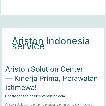
Lewati
ke
konten
Ariston Indonesia
service
Ariston
Ariston Solution Center
Solution
— Kinerja Prima, Perawatan
Center
— Kinerja
Istimewa!
Prima,
Perawatan
Uncategorized
/
callcenterariston.com
Istimewa!
Ariston Solution Center, Sebagai pemimpin dalam industri