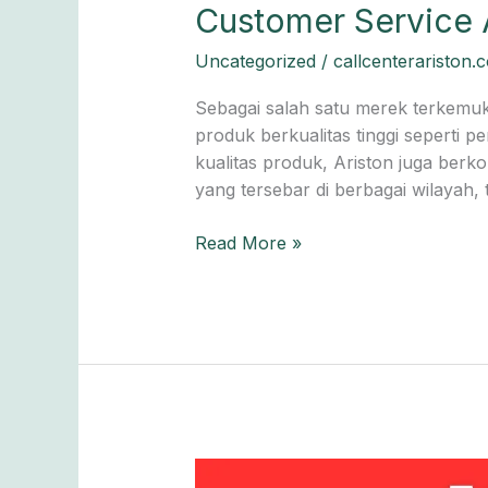
Customer Service A
Uncategorized
/
callcenterariston.
Sebagai salah satu merek terkemuk
produk berkualitas tinggi seperti 
kualitas produk, Ariston juga ber
yang tersebar di berbagai wilayah,
Read More »
Pusat