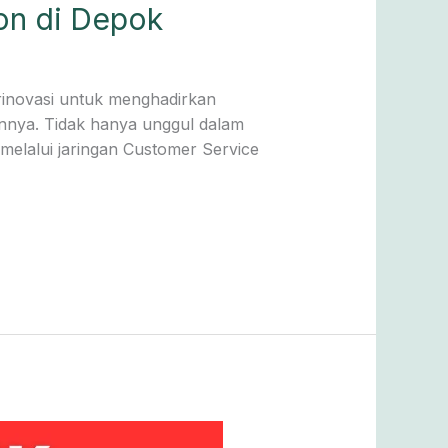
ton di Depok
erinovasi untuk menghadirkan
ainnya. Tidak hanya unggul dalam
melalui jaringan Customer Service