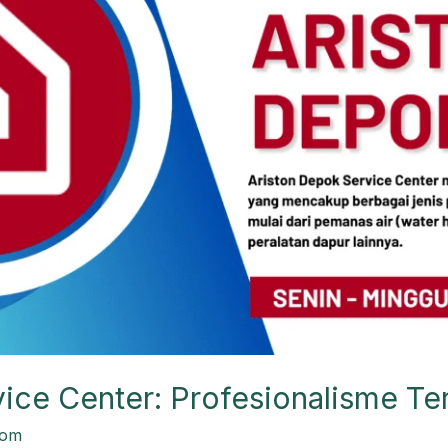
ice Center: Profesionalisme Te
com