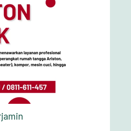
rjamin