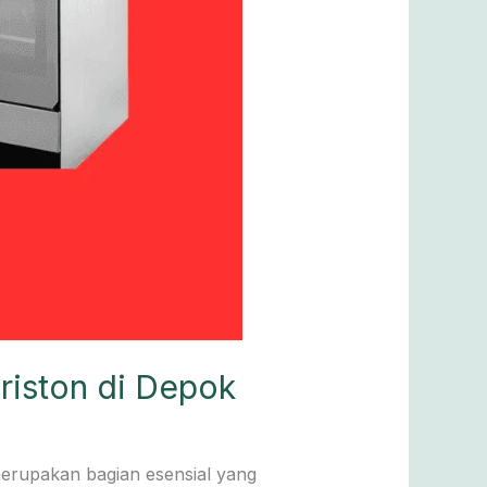
riston di Depok
erupakan bagian esensial yang