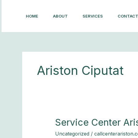
Lewati
ke
HOME
ABOUT
SERVICES
CONTAC
konten
Ariston Ciputat
Service
Service Center Ari
Center
Uncategorized
/
callcenterariston.
Ariston