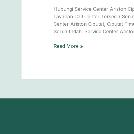
Ciputat
Hubungi Service Center Ariston Ci
— Booking
Layanan Call Center Tersedia Senin
Online
Center Ariston Ciputat, Ciputat 
Lebih
Serua Indah. Service Center Arist
Hemat!
Read More »