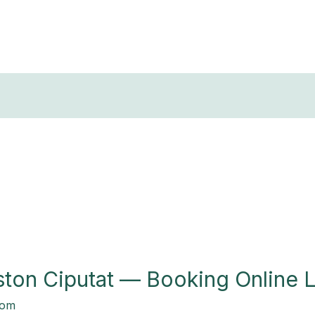
T
ston Ciputat — Booking Online 
com