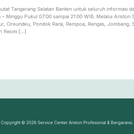
putat Tangerang Selatan Banten untuk seluruh informasi d
 – Minggu Pukul 07:00 sampai 21:00 WIB. Melalui Ariston 
Timur, Cireundeu, Pondok Ranji, Rempoa, Rengas, Jombang
on Resmi […]
Copyright © 2026 Service Center Ariston Profesional & Bergaransi.